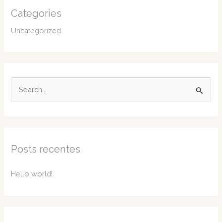
Categories
Uncategorized
P
e
s
q
u
Posts recentes
i
s
Hello world!
a
r
p