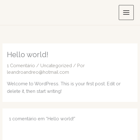
Ir
para
o
conteúdo
Hello world!
1 Comentário
/
Uncategorized
/ Por
leandroandreo@hotmail.com
Welcome to WordPress. This is your first post. Edit or
delete it, then start writing!
1 comentário em “Hello world!”